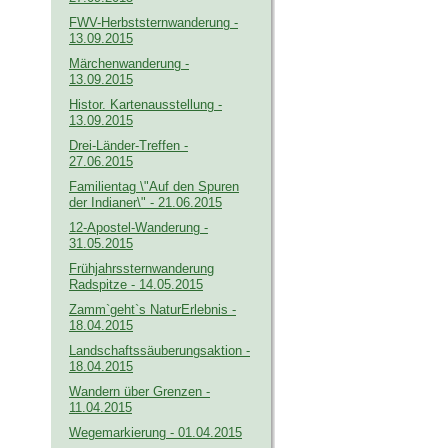
FWV-Herbststernwanderung -
13.09.2015
Märchenwanderung -
13.09.2015
Histor. Kartenausstellung -
13.09.2015
Drei-Länder-Treffen -
27.06.2015
Familientag \"Auf den Spuren
der Indianer\" - 21.06.2015
12-Apostel-Wanderung -
31.05.2015
Frühjahrssternwanderung
Radspitze - 14.05.2015
Zamm`geht`s NaturErlebnis -
18.04.2015
Landschaftssäuberungsaktion -
18.04.2015
Wandern über Grenzen -
11.04.2015
Wegemarkierung - 01.04.2015