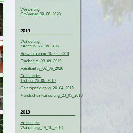
Wanderung
Großvater_09_08_2020
2019
Wanderung
Kirchbühl_22_09_2019
Rodachtalbahn_15_09_2019
Forchheim_08_09_2019
Familientag_02_06_2019
Drei-Länder-
Treffen_25_05_2019
Osterspaziergang_20_04_2019
Mondscheinwanderung_23_03_2019
2018
Herbstliche
Wanderung_14_10_2018