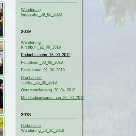
Wanderung
Großvater_09_08_2020
2019
Wanderung
Kirchbühl_22_09_2019
Rodachtalbahn_15_09_2019
Forchheim_08_09_2019
Familientag_02_06_2019
Drei-Länder-
Treffen_25_05_2019
Osterspaziergang_20_04_2019
Mondscheinwanderung_23_03_2019
2018
Herbstliche
Wanderung_14_10_2018