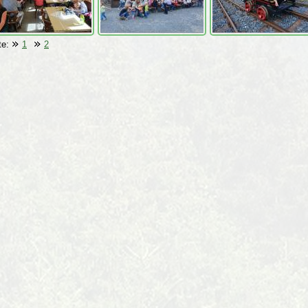
te:
1
2