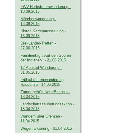
FWV-Herbststernwanderung -
13.09.2015
Märchenwanderung -
13.09.2015
Histor. Kartenausstellung -
13.09.2015
Drei-Länder-Treffen -
27.06.2015
Familientag \"Auf den Spuren
der Indianer\" - 21.06.2015
12-Apostel-Wanderung -
31.05.2015
Frühjahrssternwanderung
Radspitze - 14.05.2015
Zamm`geht`s NaturErlebnis -
18.04.2015
Landschaftssäuberungsaktion -
18.04.2015
Wandern über Grenzen -
11.04.2015
Wegemarkierung - 01.04.2015