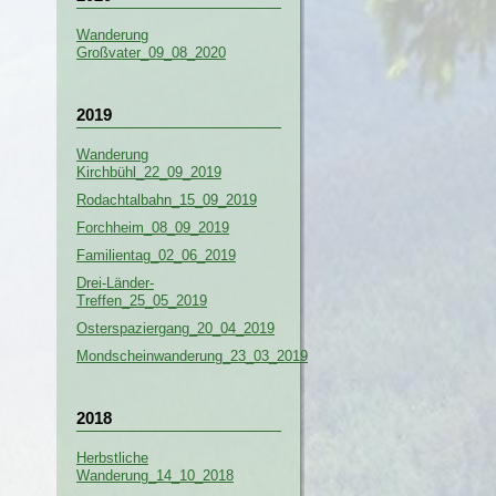
Wanderung
Großvater_09_08_2020
2019
Wanderung
Kirchbühl_22_09_2019
Rodachtalbahn_15_09_2019
Forchheim_08_09_2019
Familientag_02_06_2019
Drei-Länder-
Treffen_25_05_2019
Osterspaziergang_20_04_2019
Mondscheinwanderung_23_03_2019
2018
Herbstliche
Wanderung_14_10_2018