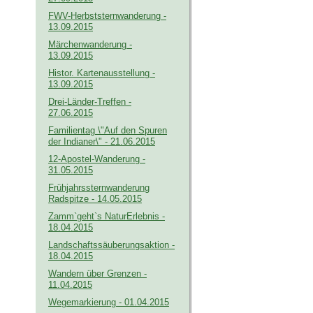
FWV-Herbststernwanderung -
13.09.2015
Märchenwanderung -
13.09.2015
Histor. Kartenausstellung -
13.09.2015
Drei-Länder-Treffen -
27.06.2015
Familientag \"Auf den Spuren
der Indianer\" - 21.06.2015
12-Apostel-Wanderung -
31.05.2015
Frühjahrssternwanderung
Radspitze - 14.05.2015
Zamm`geht`s NaturErlebnis -
18.04.2015
Landschaftssäuberungsaktion -
18.04.2015
Wandern über Grenzen -
11.04.2015
Wegemarkierung - 01.04.2015